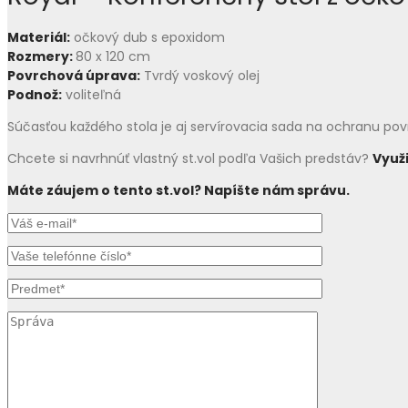
Materiál:
očkový dub s epoxidom
Rozmery:
80 x 120 cm
Povrchová úprava:
Tvrdý voskový olej
Podnož:
voliteľná
Súčasťou každého stola je aj servírovacia sada na ochranu po
Chcete si navrhnúť vlastný st.vol podľa Vašich predstáv?
Využ
Máte záujem o tento st.vol? Napíšte nám správu.