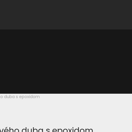
ého duba s epoxidom
kového duba s epoxidom