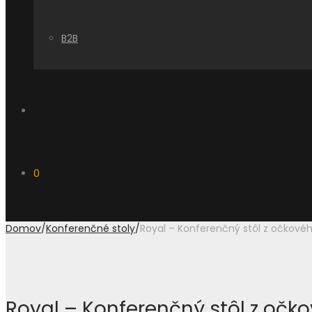
B2B
0
Domov
/
Konferenčné stoly
/
Royal – Konferenčný stôl z očkov
Royal – Konferenčný stôl z oč