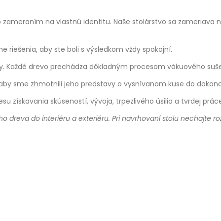
 so zameraním na vlastnú identitu. Naše stolárstvo sa zameriava
iešenia, aby ste boli s výsledkom vždy spokojní.
ny. Každé drevo prechádza dôkladným procesom vákuového suše
 aby sme zhmotnili jeho predstavy o vysnívanom kuse do dokona
 získavania skúseností, vývoja, trpezlivého úsilia a tvrdej prác
neho dreva do interiéru a exteriéru. Pri navrhovaní stolu nechajte