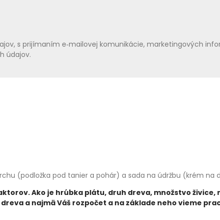
ov, s prijímaním e‑mailovej komunikácie, marketingových infor
ch údajov.
vrchu (podložka pod tanier a pohár) a sada na údržbu (krém na d
aktorov. Ako je hrúbka plátu, druh dreva, množstvo živice,
ruh dreva a najmä Váš rozpočet a na základe neho vieme pr