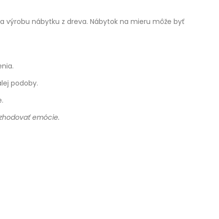
 na výrobu nábytku z dreva. Nábytok na mieru môže byť
nia.
lej podoby.
e.
 rozhodovať emócie.