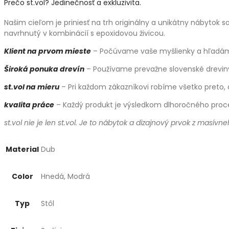
Prečo st.vol? Jedinečnosť a exkluzivita.
Našim cieľom je priniesť na trh originálny a unikátny nábytok
navrhnutý v kombinácií s epoxidovou živicou.
Klient na prvom mieste
– Počúvame vaše myšlienky a hľadáme r
Široká ponuka drevín
– Používame prevažne slovenské drevi
st.vol na mieru
– Pri každom zákazníkovi robíme všetko preto,
kvalita práce
– Každý produkt je výsledkom dlhoročného procesu
st.vol nie je len st.vol. Je to nábytok a dizajnový prvok z masív
Material
Dub
Color
Hnedá, Modrá
Typ
Stôl