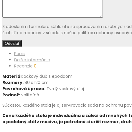
S odoslaním formulára súhlasíte so spracovaním osobných údaj
štatistík a reportov v súlade s našou politikou ochrany osobný
Popis
Ďalšie informácie
Recenzie
0
Materiál:
očkový dub s epoxidom
Rozmery:
80 x 120 cm
Povrchová úprava:
Tvrdý voskový olej
Podnož:
voliteľná
Súčasťou každého stola je aj servírovacia sada na ochranu po
Cena každého stola je individuálna a záleží od mnohých f
o podobný stôl z masívu, je potrebné si určiť rozmer, d