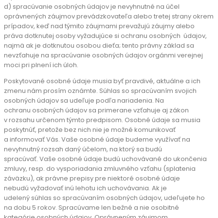
d) spracúvanie osobných údajov je nevyhnutné na účel
oprávnených záujmov prevádzkovateľa alebo tretej strany okrem
prípadov, keď nad týmito záujmami prevažujú záujmy alebo
práva dotknutej osoby vyžadujúce si ochranu osobných údajov,
najmä ak je dotknutou osobou dieťa; tento právny základ sa
nevzťahuje na spracúvanie osobných údajov orgánmi verejnej
moci pri plnení ich úloh.
Poskytované osobné údaje musia byť pravdivé, aktuálne a ich
zmenu nám prosím oznámte.
Súhlas so spracúvaním svojich
osobných údajov sa udeľuje podľa nariadenia. Na
ochranu
osobných údajov sa primerane vzťahuje aj zákon
v rozsahu určenom týmto predpisom.
Osobné údaje sa musia
poskytnúť, pretože bez nich nie je možné komunikovať
a informovať
Vás. Vaše osobné údaje budeme využívať na
nevyhnutný rozsah daný účelom, na ktorý sa
budú
spracúvať.
Vaše osobné údaje budú uchovávané do ukončenia
zmluvy, resp. do vysporiadania
zmluvného vzťahu (splatenia
záväzku), ak právne prepisy pre niektoré osobné údaje
nebudú
vyžadovať inú lehotu ich uchovávania. Ak je
udelený súhlas so spracúvaním osobných
údajov, udeľujete ho
na dobu 5 rokov. Spracúvame len bežné a nie osobitné
kategórie
osobných údajov.
Oprávneným záujmom