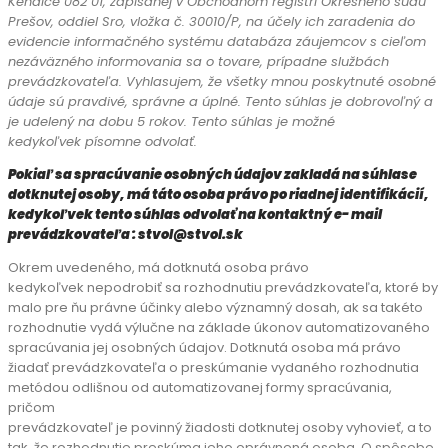
Kendice 082 01, zapísanej v Obchodnom registri Okresného súdu
Prešov, oddiel Sro, vložka č.
30010/P, na účely ich zaradenia do
evidencie informačného systému databáza záujemcov
s cieľom
nezáväzného informovania sa o tovare, prípadne službách
prevádzkovateľa.
Vyhlasujem, že všetky mnou poskytnuté osobné
údaje sú pravdivé, správne a úplné. Tento
súhlas je dobrovoľný a
je udelený na dobu 5 rokov. Tento súhlas je možné
kedykoľvek
písomne odvolať.
Pokiaľ sa spracúvanie osobných údajov zakladá na súhlase
dotknutej osoby, má táto
osoba právo po riadnej identifikácií,
kedykoľvek tento súhlas odvolať na kontaktný e-
mail
prevádzkovateľa : stvol@stvol.sk
Okrem uvedeného, má dotknutá osoba právo
kedykoľvek nepodrobiť sa rozhodnutiu prevádzkovateľa, ktoré by
malo pre ňu právne účinky alebo významný dosah, ak sa takéto
rozhodnutie vydá výlučne na základe úkonov automatizovaného
spracúvania jej osobných údajov. Dotknutá osoba má právo
žiadať prevádzkovateľa o preskúmanie vydaného rozhodnutia
metódou odlišnou od automatizovanej formy spracúvania,
pričom
prevádzkovateľ je povinný žiadosti dotknutej osoby vyhovieť, a to
tak, že rozhodnutie preskúma jeho oprávnená osoba. O spôsobe