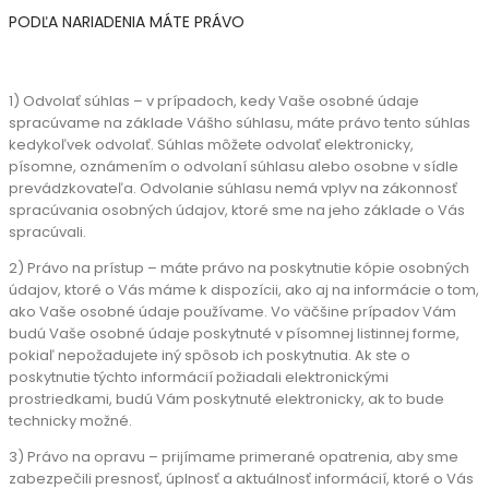
PODĽA NARIADENIA MÁTE PRÁVO
1) Odvolať súhlas – v prípadoch, kedy Vaše osobné údaje
spracúvame na základe Vášho súhlasu, máte právo tento súhlas
kedykoľvek odvolať. Súhlas môžete odvolať elektronicky,
písomne, oznámením o odvolaní súhlasu alebo osobne v sídle
prevádzkovateľa. Odvolanie súhlasu nemá vplyv na zákonnosť
spracúvania osobných údajov, ktoré sme na jeho základe o Vás
spracúvali.
2) Právo na prístup – máte právo na poskytnutie kópie osobných
údajov, ktoré o Vás máme k dispozícii, ako aj na informácie o tom,
ako Vaše osobné údaje používame. Vo väčšine prípadov Vám
budú Vaše osobné údaje poskytnuté v písomnej listinnej forme,
pokiaľ nepožadujete iný spôsob ich poskytnutia. Ak ste o
poskytnutie týchto informácií požiadali elektronickými
prostriedkami, budú Vám poskytnuté elektronicky, ak to bude
technicky možné.
3) Právo na opravu – prijímame primerané opatrenia, aby sme
zabezpečili presnosť, úplnosť a aktuálnosť informácií, ktoré o Vás