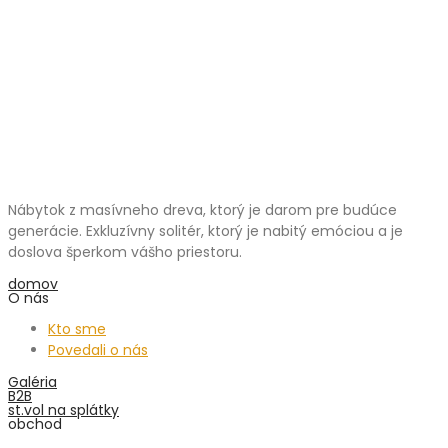
Nábytok z masívneho dreva, ktorý je darom pre budúce
generácie. Exkluzívny solitér, ktorý je nabitý emóciou a je
doslova šperkom vášho priestoru.
domov
O nás
Kto sme
Povedali o nás
Galéria
B2B
st.vol na splátky
obchod