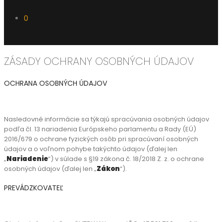
0
ZÁSADY OCHRANY OSOBNÝCH ÚDAJOV
OCHRANA OSOBNÝCH ÚDAJOV
Nasledovné informácie sa týkajú spracúvania osobných údajov
podľa čl. 13 nariadenia Európskeho parlamentu a Rady (EÚ)
2016/679 o ochrane fyzických osôb pri spracúvaní osobných
údajov a o voľnom pohybe takýchto údajov (ďalej len
„
Nariadenie
“) v súlade s §19 zákona č. 18/2018 Z. z. o ochrane
osobných údajov (ďalej len „
Zákon
“).
PREVÁDZKOVATEĽ