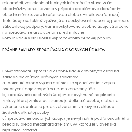
reklamácií,
zasielanie aktuálnych informácií o stave Vašej
objednávky, kontaktovanie v prípade
problémov s doručením
objednaného tovaru telefonickou alebo e-mailovou formou).
Tieto
údaje sa taktiež využívajú pri poskytovaní odbornej pomoci a
zákazníckej podpory. Vami
poskytované osobné údaje sú určené
na spracúvanie aj za účelom predzmluvnej
komunikácie
v súvislosti s vypracovaním cenovej ponuky.
PRÁVNE ZÁKLADY SPRACÚVANIA OSOBNÝCH ÚDAJOV
Prevádzkovateľ spracúva osobné údaje dotknutých osôb na
základe niekoľkých právnych základov:
a) dotknutá osoba vyjadrila súhlas so spracúvaním svojich
osobných údajov aspoň na jeden konkrétny účel,
b) spracúvanie osobných údajov je nevyhnutné na plnenie
zmluvy, ktorej zmluvnou stranou je dotknutá osoba, alebo na
vykonanie opatrenia pred uzatvorením zmluvy na základe
žiadosti dotknutej osoby,
c) spracúvanie osobných údajov je nevyhnutné podľa osobitného
predpisu alebo medzinárodnej zmluvy, ktorou je Slovenská
republika viazaná,