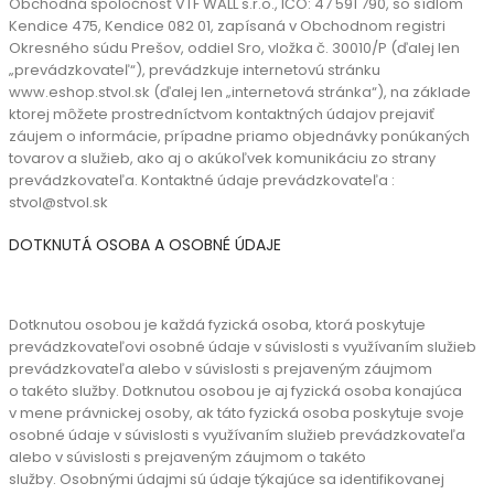
Obchodná spoločnosť VTF WALL s.r.o., IČO: 47 591 790, so sídlom
Kendice 475, Kendice 082 01, zapísaná v Obchodnom registri
Okresného súdu Prešov, oddiel Sro, vložka č. 30010/P (ďalej len
„prevádzkovateľ“), prevádzkuje internetovú stránku
www.eshop.stvol.sk (ďalej len „internetová stránka“), na základe
ktorej môžete prostredníctvom kontaktných údajov prejaviť
záujem o informácie, prípadne priamo objednávky ponúkaných
tovarov a služieb, ako aj o akúkoľvek komunikáciu zo strany
prevádzkovateľa. Kontaktné údaje prevádzkovateľa :
stvol@stvol.sk
DOTKNUTÁ OSOBA A OSOBNÉ ÚDAJE
Dotknutou osobou je každá fyzická osoba, ktorá poskytuje
prevádzkovateľovi osobné údaje v súvislosti s využívaním služieb
prevádzkovateľa alebo v súvislosti s prejaveným záujmom
o takéto služby. Dotknutou osobou je aj fyzická osoba konajúca
v mene právnickej osoby, ak táto fyzická osoba poskytuje svoje
osobné údaje v súvislosti s využívaním služieb prevádzkovateľa
alebo v súvislosti s prejaveným záujmom o takéto
služby.
Osobnými údajmi sú údaje týkajúce sa identifikovanej