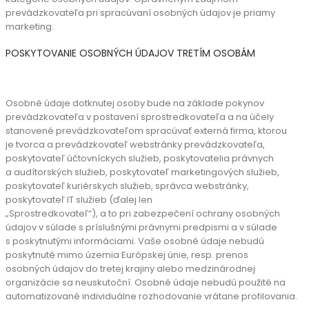
prevádzkovateľa pri spracúvaní osobných údajov je priamy
marketing.
POSKYTOVANIE OSOBNÝCH ÚDAJOV TRETÍM OSOBÁM
Osobné údaje dotknutej osoby bude na základe pokynov
prevádzkovateľa v postavení sprostredkovateľa a na účely
stanovené prevádzkovateľom spracúvať externá firma, ktorou
je tvorca a prevádzkovateľ webstránky prevádzkovateľa,
poskytovateľ účtovníckych služieb, poskytovatelia právnych
a audítorských služieb, poskytovateľ marketingových služieb,
poskytovateľ kuriérskych služieb, správca webstránky,
poskytovateľ IT služieb (ďalej len
„Sprostredkovateľ“), a to pri zabezpečení ochrany osobných
údajov v súlade s príslušnými právnymi predpismi a v súlade
s poskytnutými informáciami.
Vaše osobné údaje nebudú
poskytnuté mimo územia Európskej únie, resp. prenos
osobných
údajov do tretej krajiny alebo medzinárodnej
organizácie sa neuskutoční.
Osobné údaje nebudú použité na
automatizované individuálne rozhodovanie vrátane
profilovania.