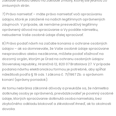
základe súhlasu alebo na základe zmluvy, ktorej ste jednou zo
zmluvných strán.
7) Právo namietať – máte právo namietať voči spracúvaniu
údajov, ktoré je založené na našich legitímnych oprávnených
záujmoch. V prípade, ak nemáme presvedčivý legitímny
oprávnený dôvod na spracúvanie a Vy podáte námietku,
nebudeme Vaše osobné údaje ďalej spracúvať.
8) Právo podať návrh na začatie konania o ochrane osobných
údajov – ak sa domnievate, že Vaše osobné údaje spracúvane
nespravodlivo alebo nezákonne, môžete podať sťažnosť na
dozorný orgán, ktorým je Úrad na ochranu osobných údajov
Slovenskej republiky, Hraničná 12, 820 07 Bratislava 27. V prípade
podania návrhu elektronickou formou je potrebné, aby spĺňal
náležitosti podľa § 19 ods. 1 zákona č. 71/1967 Zb. o správnom
konaní (správny poriadok).
Ak tomu nebránia zákonné dôvody a preukáže sa, že námietka
dotknutej osoby je oprávnená, prevádzkovateľ je povinný osobné
údaje, ktorých spracúvanie dotknutá osoba namietala, bez
zbytočného odkladu blokovať a zlikvidovať ihneď, ak to okolnosti
dovolia.