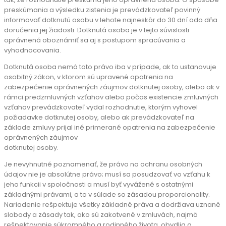
preskúmania a výsledku zistenia je prevádzkovateľ povinný
informovať dotknutú osobu v lehote najneskôr do 30 dní odo dňa
doručenia jej žiadosti. Dotknutá osoba je v tejto súvislosti
oprávnená oboznámiť sa aj s postupom spracúvania a
vyhodnocovania.
Dotknutá osoba nemá toto právo iba v prípade, ak to ustanovuje
osobitný zákon, v ktorom sú upravené opatrenia na
zabezpečenie oprávnených záujmov dotknutej osoby, alebo ak v
rámci predzmluvných vzťahov alebo počas existencie zmluvných
vzťahov prevádzkovateľ vydal rozhodnutie, ktorým vyhovel
požiadavke dotknutej osoby, alebo ak prevádzkovateľ na
základe zmluvy prijal iné primerané opatrenia na zabezpečenie
oprávnených záujmov
dotknutej osoby.
Je nevyhnutné poznamenať, že právo na ochranu osobných
údajov nie je absolútne právo; musí sa posudzovať vo vzťahu k
jeho funkcii v spoločnosti a musí byť vyvážené s ostatnými
základnými právami, a to v súlade so zásadou proporcionality.
Nariadenie rešpektuje všetky základné práva a dodržiava uznané
slobody a zásady tak, ako sú zakotvené v zmluvách, najmä
rešpektovanie súkromného a rodinného života, obydlia a