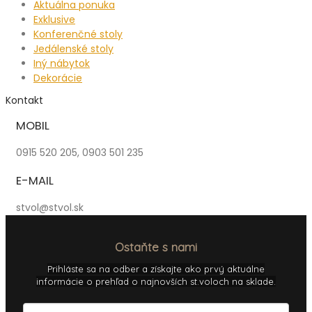
Aktuálna ponuka
Exklusive
Konferenčné stoly
Jedálenské stoly
Iný nábytok
Dekorácie
Kontakt
MOBIL
0915 520 205, 0903 501 235
E-MAIL
stvol@stvol.sk
Ostaňte s nami
Prihláste sa na odber a získajte ako prvý aktuálne
informácie o prehľad o najnovších st.voloch na sklade.