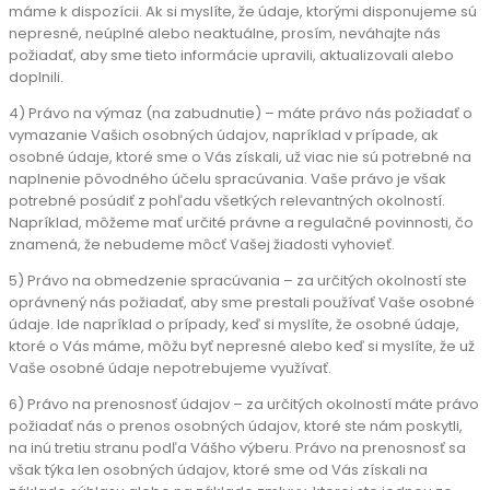
máme k dispozícii. Ak si myslíte, že údaje, ktorými disponujeme sú
nepresné, neúplné alebo neaktuálne, prosím, neváhajte nás
požiadať, aby sme tieto informácie upravili, aktualizovali alebo
doplnili.
4) Právo na výmaz (na zabudnutie) – máte právo nás požiadať o
vymazanie Vašich osobných údajov, napríklad v prípade, ak
osobné údaje, ktoré sme o Vás získali, už viac nie sú potrebné na
naplnenie pôvodného účelu spracúvania. Vaše právo je však
potrebné posúdiť z pohľadu všetkých relevantných okolností.
Napríklad, môžeme mať určité právne a regulačné povinnosti, čo
znamená, že nebudeme môcť Vašej žiadosti vyhovieť.
5) Právo na obmedzenie spracúvania – za určitých okolností ste
oprávnený nás požiadať, aby sme prestali používať Vaše osobné
údaje. Ide napríklad o prípady, keď si myslíte, že osobné údaje,
ktoré o Vás máme, môžu byť nepresné alebo keď si myslíte, že už
Vaše osobné údaje nepotrebujeme využívať.
6) Právo na prenosnosť údajov – za určitých okolností máte právo
požiadať nás o prenos osobných údajov, ktoré ste nám poskytli,
na inú tretiu stranu podľa Vášho výberu. Právo na prenosnosť sa
však týka len osobných údajov, ktoré sme od Vás získali na