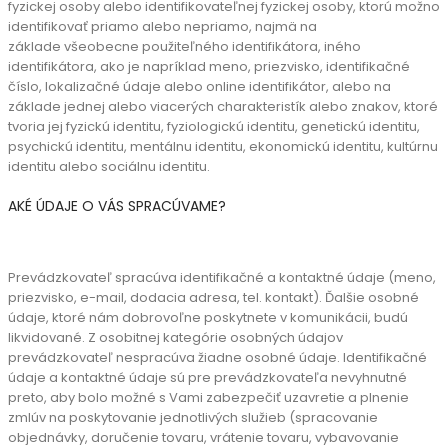
fyzickej osoby alebo identifikovateľnej
fyzickej osoby, ktorú možno
identifikovať priamo alebo nepriamo, najmä na
základe
všeobecne použiteľného identifikátora, iného
identifikátora, ako je napríklad meno,
priezvisko, identifikačné
číslo, lokalizačné údaje alebo online identifikátor, alebo na
základe
jednej alebo viacerých charakteristík alebo znakov, ktoré
tvoria jej fyzickú identitu,
fyziologickú identitu, genetickú identitu,
psychickú identitu, mentálnu identitu, ekonomickú
identitu, kultúrnu
identitu alebo sociálnu identitu.
AKÉ ÚDAJE O VÁS SPRACÚVAME?
Prevádzkovateľ spracúva identifikačné a kontaktné údaje (meno,
priezvisko, e-mail, dodacia adresa, tel. kontakt). Ďalšie osobné
údaje, ktoré nám dobrovoľne poskytnete v komunikácii, budú
likvidované. Z osobitnej kategórie osobných údajov
prevádzkovateľ nespracúva žiadne osobné údaje.
Identifikačné
údaje a kontaktné údaje sú pre prevádzkovateľa nevyhnutné
preto, aby bolo
možné s Vami zabezpečiť uzavretie a plnenie
zmlúv na poskytovanie jednotlivých služieb
(spracovanie
objednávky, doručenie tovaru, vrátenie tovaru, vybavovanie