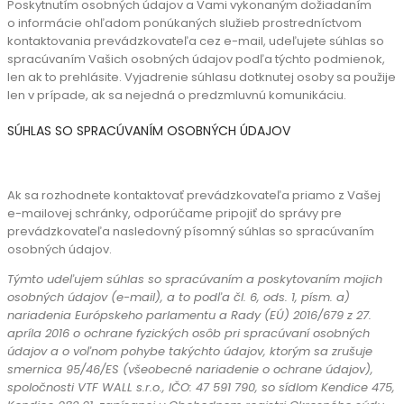
Poskytnutím osobných údajov a Vami vykonaným dožiadaním
o informácie ohľadom ponúkaných služieb prostredníctvom
kontaktovania prevádzkovateľa cez e-mail, udeľujete súhlas so
spracúvaním Vašich osobných údajov podľa týchto podmienok,
len ak to prehlásite. Vyjadrenie súhlasu dotknutej osoby sa použije
len v prípade, ak sa nejedná o predzmluvnú komunikáciu.
SÚHLAS SO SPRACÚVANÍM OSOBNÝCH ÚDAJOV
Ak sa rozhodnete kontaktovať prevádzkovateľa priamo z Vašej
e-mailovej schránky, odporúčame pripojiť do správy pre
prevádzkovateľa nasledovný písomný súhlas so spracúvaním
osobných údajov.
Týmto udeľujem súhlas so spracúvaním a poskytovaním mojich
osobných údajov (e-mail),
a to podľa čl. 6, ods. 1, písm. a)
nariadenia Európskeho parlamentu a Rady (EÚ) 2016/679 z
27.
apríla 2016 o ochrane fyzických osôb pri spracúvaní osobných
údajov a o voľnom pohybe
takýchto údajov, ktorým sa zrušuje
smernica 95/46/ES (všeobecné nariadenie o ochrane
údajov),
spoločnosti VTF WALL s.r.o., IČO: 47 591 790, so sídlom Kendice 475,