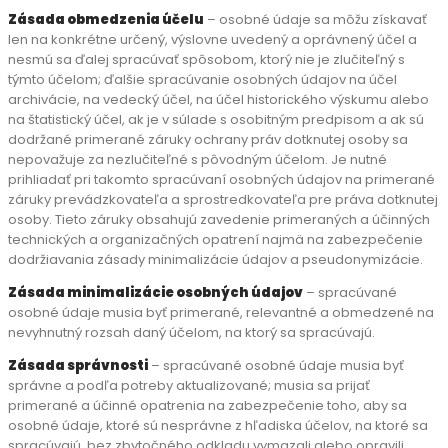
Zásada obmedzenia účelu
– osobné údaje sa môžu získavať
len na konkrétne určený, výslovne uvedený a oprávnený účel a
nesmú sa ďalej spracúvať spôsobom, ktorý nie je zlučiteľný s
týmto účelom; ďalšie spracúvanie osobných údajov na účel
archivácie, na vedecký účel, na účel historického výskumu alebo
na štatistický účel, ak je v súlade s osobitným predpisom a ak sú
dodržané primerané záruky ochrany práv dotknutej osoby sa
nepovažuje za nezlučiteľné s pôvodným účelom. Je nutné
prihliadať pri takomto spracúvaní osobných údajov na primerané
záruky prevádzkovateľa a sprostredkovateľa pre práva dotknutej
osoby. Tieto záruky obsahujú zavedenie primeraných a účinných
technických a organizačných opatrení najmä na zabezpečenie
dodržiavania zásady minimalizácie údajov a pseudonymizácie.
Zásada minimalizácie osobných údajov
– spracúvané
osobné údaje musia byť primerané, relevantné a obmedzené na
nevyhnutný rozsah daný účelom, na ktorý sa spracúvajú.
Zásada správnosti
– spracúvané osobné údaje musia byť
správne a podľa potreby aktualizované; musia sa prijať
primerané a účinné opatrenia na zabezpečenie toho, aby sa
osobné údaje, ktoré sú nesprávne z hľadiska účelov, na ktoré sa
spracúvajú, bez zbytočného odkladu vymazali alebo opravili.