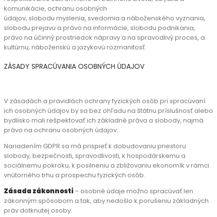
komunikácie, ochranu osobných
údajov, slobodu myslenia, svedomia a náboženského vyznania,
slobodu prejavu a právo na informácie, slobodu podnikania,
právo na účinný prostriedok nápravy a na spravodlivý proces, a
kultúrnu, náboženskú a jazykovú rozmanitosť.
ZÁSADY SPRACÚVANIA OSOBNÝCH ÚDAJOV
V zásadách a pravidlách ochrany fyzických osôb pri spracúvaní
ich osobných údajov by sa bez ohľadu na štátnu príslušnosť alebo
bydlisko mali rešpektovať ich základné práva a slobody, najmä
právo na ochranu osobných údajov.
Nariadením GDPR sa má prispieť k dobudovaniu priestoru
slobody, bezpečnosti, spravodlivosti, k hospodárskemu a
sociálnemu pokroku, k posilneniu a zbližovaniu ekonomík v rámci
vnútorného trhu a prospechu fyzických osôb.
Zásada zákonnosti
– osobné údaje možno spracúvať len
zákonným spôsobom a tak, aby nedošlo k porušeniu základných
práv dotknutej osoby.