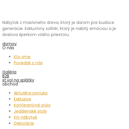
Nábytok z masívneho dreva, ktorý je darom pre budúce
generácie. Exkluzívny solitér, ktorý je nabitý emóciou a je
doslova šperkom vášho priestoru.
domov
O nás
Kto sme
Povedali o nás
Galéria
B2B
st.vol na splátky
obchod
Aktuálna ponuka
Exklusive
Konferenčné stoly
Jedálenské stoly
Iný nábytok
Dekorácie