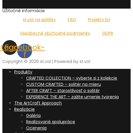
UŽitočné informácie
st.vol na splátky
FAQ
Projekty EU
Všeobecné obchodné podmienky
GDPR
stagram
Facebook-
f
Copyright © 2026 st.vol | Powered by st.vol
Produkty
CRAFTED COLLECTION – vyberte si z kolekcie
CUSTOM CRAFTED – solitér na mieru
AFTER CRAFT – starostlivosť o solitér
EXPERIENCE THE ART – zažite umenie tvorenia
The ArtCraft Approach
Realizácie
Galéria
Realizované spolupráce
Ocenenia