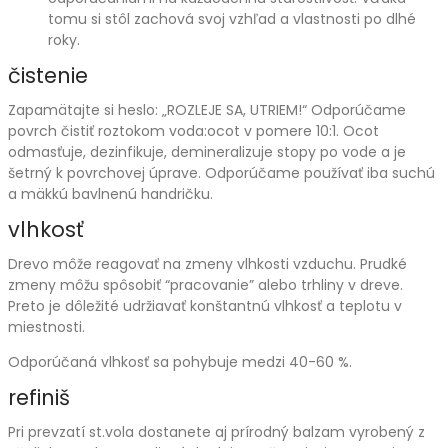
tomu si stôl zachová svoj vzhľad a vlastnosti po dlhé
roky.
čistenie
Zapamätajte si heslo:
„
ROZLEJE SA, UTRIEM!
“
Odporúčame
povrch čistiť roztokom voda:ocot v pomere 10:1. Ocot
odmasťuje, dezinfikuje, demineralizuje stopy po vode a je
šetrný k povrchovej úprave. O
dporúčame používať iba suchú
a mäkkú bavlnenú handričku.
vlhkosť
Drevo môže reagovať na zmeny vlhkosti vzduchu. Prudké
zmeny môžu spôsobiť “pracovanie” alebo trhliny v dreve.
Preto je dôležité udržiavať konštantnú vlhkosť a teplotu v
miestnosti.
Odporúčaná vlhkosť sa pohybuje medzi 40-60 %.
refiniš
Pri prevzatí st.vola dostanete aj prírodný balzam vyrobený z