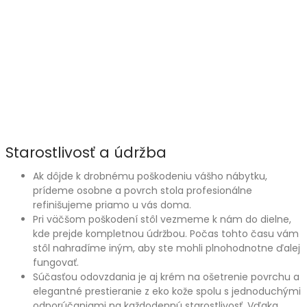
Starostlivosť a údržba
Ak dôjde k drobnému poškodeniu vášho nábytku,
prídeme osobne a povrch stola profesionálne
refinišujeme priamo u vás doma.
Pri väčšom poškodení stôl vezmeme k nám do dielne,
kde prejde kompletnou údržbou. Počas tohto času vám
stôl nahradíme iným, aby ste mohli plnohodnotne ďalej
fungovať.
Súčasťou odovzdania je aj krém na ošetrenie povrchu a
elegantné prestieranie z eko kože spolu s jednoduchými
odporúčaniami na každodennú starostlivosť. Vďaka