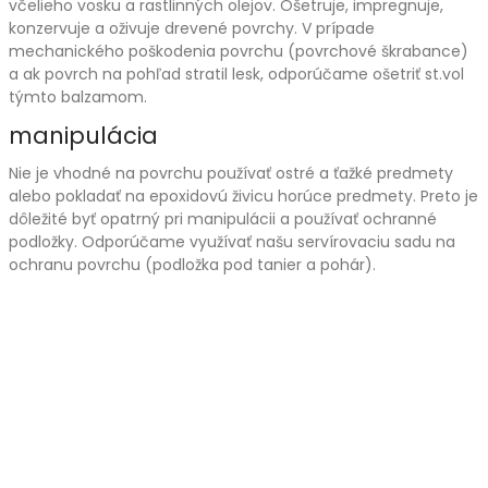
včelieho vosku a rastlinných olejov. Ošetruje, impregnuje,
konzervuje a oživuje drevené povrchy. V prípade
mechanického poškodenia povrchu (povrchové škrabance)
a ak povrch na pohľad stratil lesk, odporúčame ošetriť st.vol
týmto balzamom.
manipulácia
Nie je vhodné na povrchu používať ostré a ťažké predmety
alebo pokladať na epoxidovú živicu horúce predmety. Preto je
dôležité byť opatrný pri manipulácii a používať ochranné
podložky. Odporúčame využívať našu servírovaciu sadu na
ochranu povrchu (podložka pod tanier a pohár).