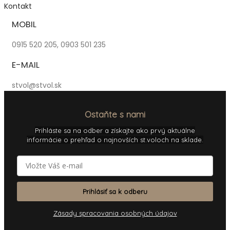
Kontakt
MOBIL
0915 520 205, 0903 501 235
E-MAIL
stvol@stvol.sk
Ostaňte s nami
Prihláste sa na odber a získajte ako prvý aktuálne
informácie o prehľad o najnovších st.voloch na sklade.
Prihlásiť sa k odberu
Zásady spracovania osobných údajov