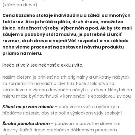
(krém na drevo).
Cena každého stola je individuálna a záleží od mnohých
faktorov. Ako je hrúbka plátu, druh dreva, množstvo
živice, náročnosť výroby, výber nôh a pod. Ak by ste mali
záujem o podobný stôl z masívu, je potrebné si určiť
rozmer, druh dreva a najmä Váš rozpočet a na základe
neho vieme pracovať na zostavení návrhu produktu
priamo na mieru.
Prečo st.vol? Jedinečnosť a exkluzivita.
Našim cieľom je priniesť na trh originálny a unikátny nábytok
so zameraním na vlastnú identitu. Naše stolárstvo sa
zameriava na výrobu dreveného nábytku z dreva. Nábytok na
mieru môže byť navrhnutý v kombinácií s epoxidovou živicou.
Klient na prvom mieste
– počúvame vaše myšlienky a
hľadáme riešenia, aby ste boli s výsledkom vždy spokojní.
Široká ponuka drevín
– používame prevažne slovenské
dreviny. Každé drevo prechádza dôkladným procesom