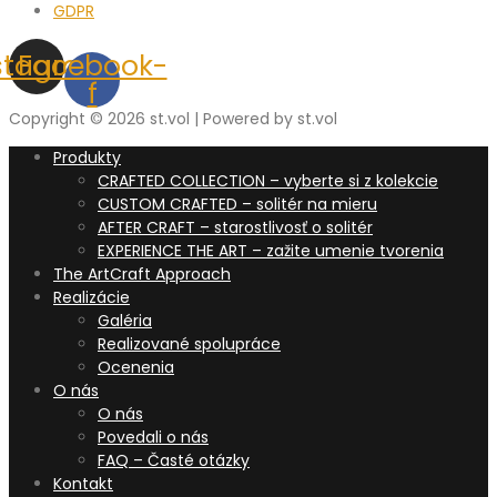
GDPR
stagram
Facebook-
f
Copyright © 2026 st.vol | Powered by st.vol
Produkty
CRAFTED COLLECTION – vyberte si z kolekcie
CUSTOM CRAFTED – solitér na mieru
AFTER CRAFT – starostlivosť o solitér
EXPERIENCE THE ART – zažite umenie tvorenia
The ArtCraft Approach
Realizácie
Galéria
Realizované spolupráce
Ocenenia
O nás
O nás
Povedali o nás
FAQ – Časté otázky
Kontakt