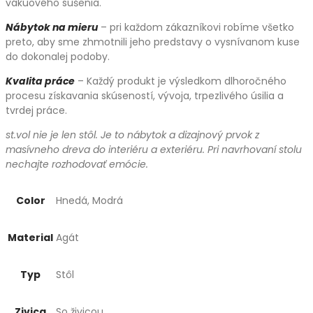
vákuového sušenia.
Nábytok na mieru
– pri každom zákazníkovi robíme všetko
preto, aby sme zhmotnili jeho predstavy o vysnívanom kuse
do dokonalej podoby.
Kvalita práce
– Každý produkt je výsledkom dlhoročného
procesu získavania skúseností, vývoja, trpezlivého úsilia a
tvrdej práce.
st.vol nie je len stôl. Je to nábytok a dizajnový prvok z
masívneho dreva do interiéru a exteriéru. Pri navrhovaní stolu
nechajte rozhodovať emócie.
Color
Hnedá, Modrá
Material
Agát
Typ
Stôl
Zivica
So živicou