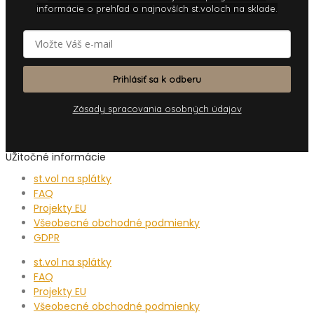
informácie o prehľad o najnovších st.voloch na sklade.
Prihlásiť sa k odberu
Zásady spracovania osobných údajov
UŽitočné informácie
st.vol na splátky
FAQ
Projekty EU
Všeobecné obchodné podmienky
GDPR
st.vol na splátky
FAQ
Projekty EU
Všeobecné obchodné podmienky