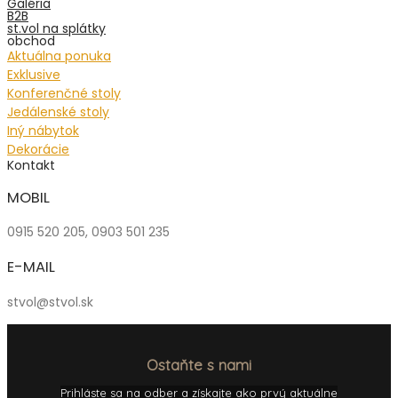
Galéria
B2B
st.vol na splátky
obchod
Aktuálna ponuka
Exklusive
Konferenčné stoly
Jedálenské stoly
Iný nábytok
Dekorácie
Kontakt
MOBIL
0915 520 205, 0903 501 235
E-MAIL
stvol@stvol.sk
Ostaňte s nami
Prihláste sa na odber a získajte ako prvý aktuálne