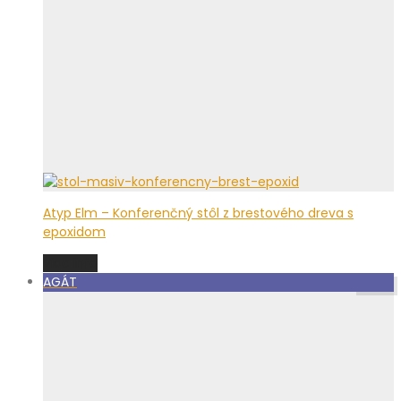
Atyp Elm – Konferenčný stôl z brestového dreva s
epoxidom
Viac info
AGÁT