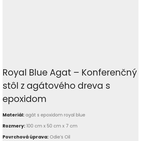
Royal Blue Agat – Konferenčný
stôl z agátového dreva s
epoxidom
Materiál:
agát s epoxidom royal blue
Rozmery
:
100 cm x 50 cm x 7 cm
Povrchová úprava:
Odie’s Oil