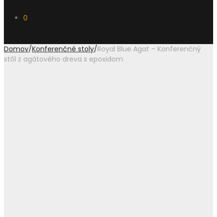
0
Domov
/
Konferenčné stoly
/
Royal Blue Agat – Konferenčný
stôl z agátového dreva s epoxidom