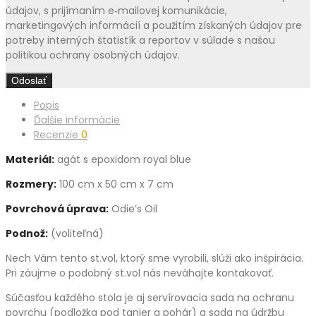
údajov, s prijímaním e‑mailovej komunikácie,
marketingových informácií a použitím získaných údajov pre
potreby interných štatistík a reportov v súlade s našou
politikou ochrany osobných údajov.
Popis
Ďalšie informácie
Recenzie
0
Materiál:
agát s epoxidom royal blue
Rozmery
:
100 cm x 50 cm x 7 cm
Povrchová úprava:
Odie’s Oil
Podnož:
(voliteľná)
Nech Vám tento st.vol, ktorý sme vyrobili, slúži ako inšpirácia.
Pri záujme o podobný st.vol
nás neváhajte kontakovať.
Súčasťou každého stola je aj servírovacia sada na ochranu
povrchu (podložka pod tanier a pohár) a sada na údržbu