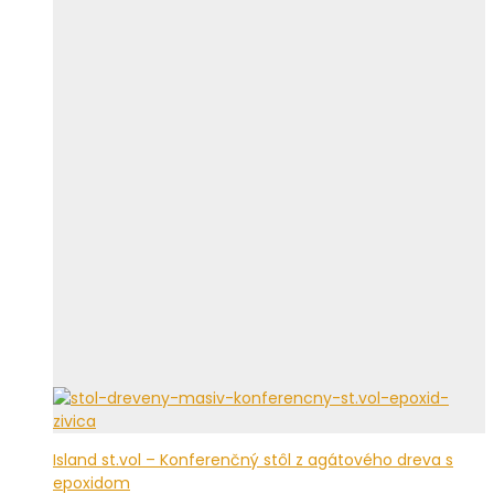
Island st.vol – Konferenčný stôl z agátového dreva s
epoxidom