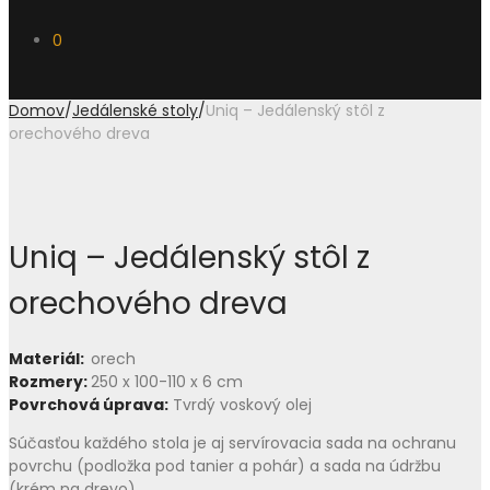
0
Domov
/
Jedálenské stoly
/
Uniq – Jedálenský stôl z
orechového dreva
Uniq – Jedálenský stôl z
orechového dreva
Materiál:
orech
Rozmery:
250 x 100-110 x 6 cm
Povrchová úprava:
Tvrdý voskový olej
Súčasťou každého stola je aj servírovacia sada na ochranu
povrchu (podložka pod tanier a pohár) a sada na údržbu
(krém na drevo).