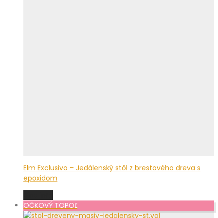
Elm Exclusivo – Jedálenský stôl z brestového dreva s
epoxidom
Viac info
OČKOVÝ TOPOĽ