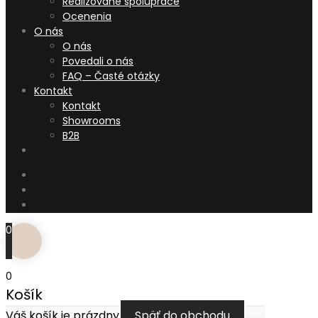
Realizované spolupráce
Ocenenia
O nás
O nás
Povedali o nás
FAQ – Časté otázky
Kontakt
Kontakt
Showrooms
B2B
0
0
Košík
Váš košík je prázdny
Späť do obchodu