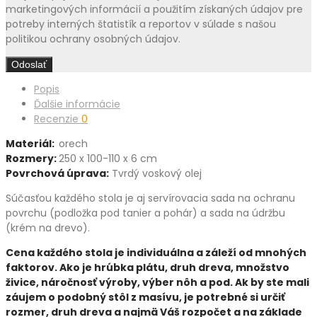
marketingových informácií a použitím získaných údajov pre
potreby interných štatistík a reportov v súlade s našou
politikou ochrany osobných údajov.
Popis
Ďalšie informácie
Recenzie
0
Materiál:
orech
Rozmery:
250 x 100-110 x 6 cm
Povrchová úprava:
Tvrdý voskový olej
Súčasťou každého stola je aj servírovacia sada na ochranu
povrchu (podložka pod tanier a pohár) a sada na údržbu
(krém na drevo).
Cena každého stola je individuálna a záleží od mnohých
faktorov. Ako je hrúbka plátu, druh dreva, množstvo
živice, náročnosť výroby, výber nôh a pod. Ak by ste mali
záujem o podobný stôl z masívu, je potrebné si určiť
rozmer, druh dreva a najmä Váš rozpočet a na základe