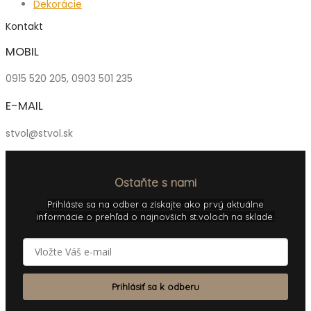
Dekorácie
Kontakt
MOBIL
0915 520 205, 0903 501 235
E-MAIL
stvol@stvol.sk
Ostaňte s nami
Prihláste sa na odber a získajte ako prvý aktuálne
informácie o prehľad o najnovších st.voloch na sklade.
Prihlásiť sa k odberu