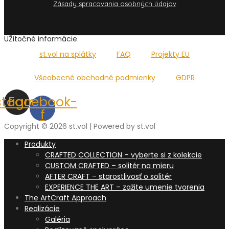
Zásady spracovania osobných údajov
UŽitočné informácie
st.vol na splátky
FAQ
Projekty EU
Všeobecné obchodné podmienky
GDPR
stagram
Facebook-
f
Copyright © 2026 st.vol | Powered by st.vol
Produkty
CRAFTED COLLECTION – vyberte si z kolekcie
CUSTOM CRAFTED – solitér na mieru
AFTER CRAFT – starostlivosť o solitér
EXPERIENCE THE ART – zažite umenie tvorenia
The ArtCraft Approach
Realizácie
Galéria