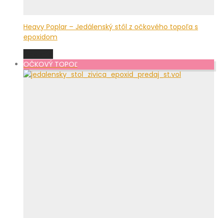
Heavy Poplar – Jedálenský stôl z očkového topoľa s
epoxidom
Viac info
OČKOVÝ TOPOĽ