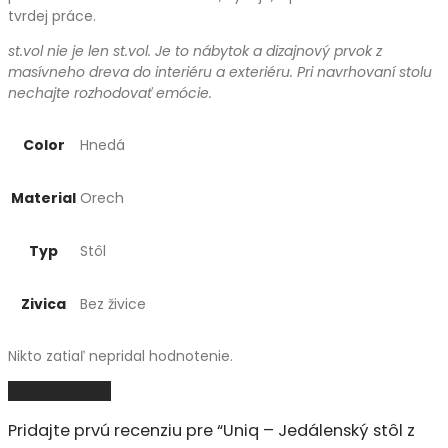
tvrdej práce.
st.vol nie je len st.vol. Je to nábytok a dizajnový prvok z
masívneho dreva do interiéru a exteriéru. Pri navrhovaní stolu
nechajte rozhodovať emócie.
Color
Hnedá
Material
Orech
Typ
Stôl
Zivica
Bez živice
Nikto zatiaľ nepridal hodnotenie.
Pridať recenziu
Pridajte prvú recenziu pre “Uniq – Jedálenský stôl z