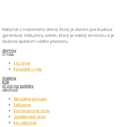
Nábytok z masívneho dreva, ktorý je darom pre budúce
generácie. Exkluzívny solitér, ktorý je nabitý emóciou a je
doslova šperkom vášho priestoru.
domov
O nás
Kto sme
Povedali o nás
Galéria
B2B
st.vol na splátky
obchod
Aktuálna ponuka
Exklusive
Konferenčné stoly
Jedálenské stoly
Iný nábytok