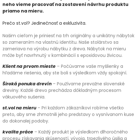
neho vieme pracovať na zostavení návrhu produktu
priamo na mieru.
Prečo st.vol? Jedinečnosť a exkluzivita.
Našim cieľom je priniesť na trh originálny a unikátny nábytok
so zameraním na vlastnú identitu. Naše stolárstvo sa
zameriava na výrobu nábytku z dreva. Nábytok na mieru
môže byť navrhnutý v kombinácií s epoxidovou živicou.
Klient na prvom mieste
– Počúvame vaše myšlienky a
hľadáme riešenia, aby ste boli s výsledkom vždy spokojní.
Široká ponuka drevín
– Používame prevažne slovenské
dreviny. Každé drevo prechádza dôkladným procesom
vákuového sušenia.
st.vol na mieru
– Pri každom zákazníkovi robíme všetko
preto, aby sme zhmotnili jeho predstavy o vysnívanom kuse
do dokonalej podoby.
kvalita práce
– Každý produkt je výsledkom dlhoročného
procesu získavania skúseností, vývoja, trpezlivého úsilia a