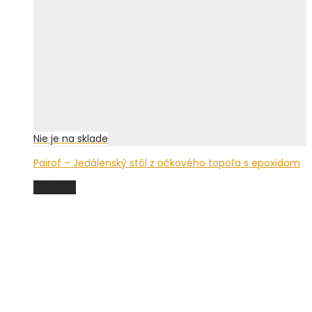
Pairof – Jedálenský stôl z očkového topoľa s epoxidom
Viac info