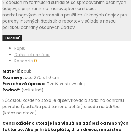
S odoslaním formulára súhlasíte so spracovaním osobných
údajov, s prijímaním e‑mailovej komunikácie,
marketingových informácií a použitím získaných údajov pre
potreby interných štatistík a reportov v súlade s našou
politikou ochrany osobných údajov.
Popis
Ďalšie informácie
Recenzie
0
Materiál:
dub
Rozmery:
cca 270 x 110 cm
Povrchová úprava:
Tvrdý voskový olej
Podnož:
(voliteľná)
Súčasťou každého stola je aj servírovacia sada na ochranu
povrchu (podložka pod tanier a pohár) a sada na údržbu
(krém na drevo).
Cena každého stola je individuálna a záleží od mnohých
faktorov. Ako je hrúbka plátu, druh dreva, množstvo