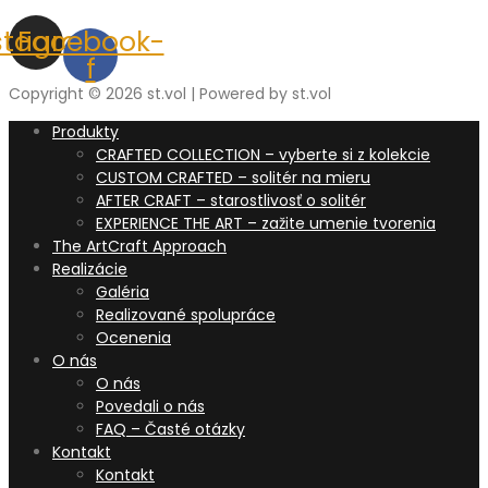
stagram
Facebook-
f
Copyright © 2026 st.vol | Powered by st.vol
Produkty
CRAFTED COLLECTION – vyberte si z kolekcie
CUSTOM CRAFTED – solitér na mieru
AFTER CRAFT – starostlivosť o solitér
EXPERIENCE THE ART – zažite umenie tvorenia
The ArtCraft Approach
Realizácie
Galéria
Realizované spolupráce
Ocenenia
O nás
O nás
Povedali o nás
FAQ – Časté otázky
Kontakt
Kontakt