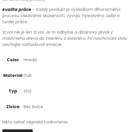
kvalita práce
– Každý produkt je výsledkom dlhoročného
procesu získavania skúseností, vývoja, trpezlivého úsilia a
tvrdej práce.
st.vol nie je len st.vol. Je to nábytok a dizajnový prvok z
masívneho dreva do interiéru a exteriéru. Pri navrhovaní stolu
nechajte rozhodovať emócie.
Color
Hnedá
Material
Dub
Typ
Stôl
Zivica
Bez živice
Nikto zatiaľ nepridal hodnotenie.