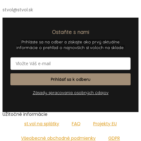
stvol@stvol.sk
Ostaňte s nami
Prihláste sa na odber a získajte ako prvý aktuálne
informácie o prehľad o najnovších st.voloch na sklade.
Prihlásiť sa k odberu
Zásady spracovania osobných údajov
UŽitočné informácie
st.vol na splátky
FAQ
Projekty EU
Všeobecné obchodné podmienky
GDPR