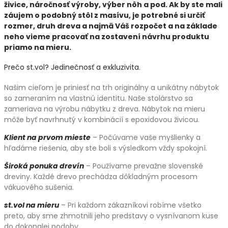
živice, náročnosť výroby, výber nôh a pod. Ak by ste mali
záujem o podobný stôl z masívu, je potrebné si určiť
rozmer, druh dreva a najmä Váš rozpočet a na základe
neho vieme pracovať na zostavení návrhu produktu
priamo na mieru.
Prečo st.vol? Jedinečnosť a exkluzivita.
Našim cieľom je priniesť na trh originálny a unikátny nábytok
so zameraním na vlastnú identitu. Naše stolárstvo sa
zameriava na výrobu nábytku z dreva. Nábytok na mieru
môže byť navrhnutý v kombinácií s epoxidovou živicou.
Klient na prvom mieste
– Počúvame vaše myšlienky a
hľadáme riešenia, aby ste boli s výsledkom vždy spokojní.
Široká ponuka drevín
– Používame prevažne slovenské
dreviny. Každé drevo prechádza dôkladným procesom
vákuového sušenia.
st.vol na mieru
– Pri každom zákazníkovi robíme všetko
preto, aby sme zhmotnili jeho predstavy o vysnívanom kuse
do dokonalej podoby.