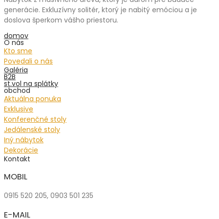
generácie. Exkluzívny solitér, ktorý je nabitý emóciou a je
doslova šperkom vášho priestoru.
domov
O nás
Kto sme
Povedali o nás
Galéria
B2B
st.vol na splátky
obchod
Aktuálna ponuka
Exklusive
Konferenčné stoly
Jedálenské stoly
Iný nábytok
Dekorácie
Kontakt
MOBIL
0915 520 205, 0903 501 235
E-MAIL