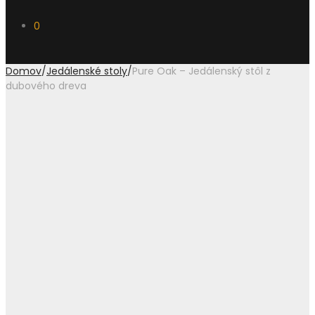
0
Domov
/
Jedálenské stoly
/
Pure Oak – Jedálenský stôl z
dubového dreva