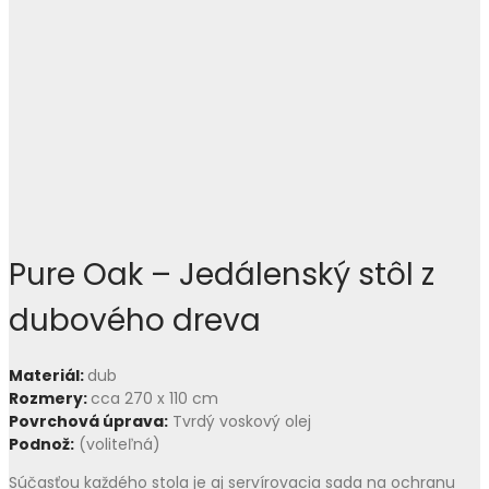
Pure Oak – Jedálenský stôl z
dubového dreva
Materiál:
dub
Rozmery:
cca 270 x 110 cm
Povrchová úprava:
Tvrdý voskový olej
Podnož:
(voliteľná)
Súčasťou každého stola je aj servírovacia sada na ochranu