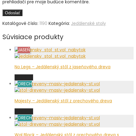
prehliadači pre moje budúce komentáre.
Katalógové číslo:
1190
Kategória:
Jedálenské stoly
Súvisiace produkty
JASEŇ
No Legs – Jedálenský stôl z jaseňového dreva
Viac info
ORECH
Majesty – Jedálenský stôl z orechového dreva
Viac info
ORECH
Wal Black – Jedálenský stôl z orechového dreva s