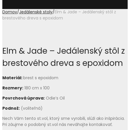
Domov
/
Jedálenské stoly
/
Elm & Jade – Jedálenský stôl z
brestového dreva s epoxidom
Elm & Jade – Jedálenský stôl z
brestového dreva s epoxidom
Materiál:
brest
s epoxidom
Rozmery
:
180 cm x 100
Povrchová úprava:
Odie’s Oil
Podnož:
(voliteľná)
Nech Vám tento st.vol, ktorý sme vyrobili, slúži ako inšpirácia.
Pri záujme o podobný st.vol
nás neváhajte kontakovať.