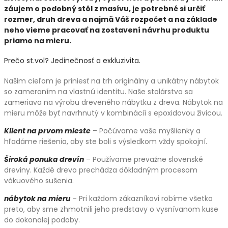
záujem o podobný stôl z masívu, je potrebné si určiť
rozmer, druh dreva a najmä Váš rozpočet a na základe
neho vieme pracovať na zostavení návrhu produktu
priamo na mieru.
Prečo st.vol? Jedinečnosť a exkluzivita.
Našim cieľom je priniesť na trh originálny a unikátny nábytok
so zameraním na vlastnú identitu. Naše stolárstvo sa
zameriava na výrobu dreveného nábytku z dreva. Nábytok na
mieru môže byť navrhnutý v kombinácií s epoxidovou živicou.
Klient na prvom mieste
– Počúvame vaše myšlienky a
hľadáme riešenia, aby ste boli s výsledkom vždy spokojní.
Široká ponuka drevín
– Používame prevažne slovenské
dreviny. Každé drevo prechádza dôkladným procesom
vákuového sušenia.
nábytok na mieru
– Pri každom zákazníkovi robíme všetko
preto, aby sme zhmotnili jeho predstavy o vysnívanom kuse
do dokonalej podoby.