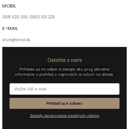
MOBIL
0915 520 205, 0903 501 235
E-MAIL
stvol@stvol.sk
Ostaňte s nami
Prihláste sa na odber a získajte ako prvý aktuálne
informácie o prehľad o najnovších st.voloch na sklade.
Prihlásiť sa k odberu
Zásady spracovania osobných údajov