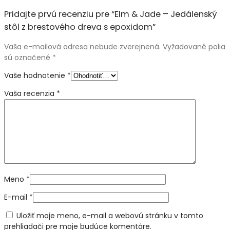
Pridajte prvú recenziu pre “Elm & Jade – Jedálenský
stôl z brestového dreva s epoxidom”
Vaša e-mailová adresa nebude zverejnená.
Vyžadované polia
sú označené
*
Vaše hodnotenie
*
Vaša recenzia
*
Meno
*
E-mail
*
Uložiť moje meno, e-mail a webovú stránku v tomto
prehliadači pre moje budúce komentáre.