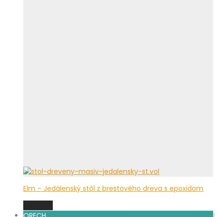
Elm – Jedálenský stôl z brestového dreva s epoxidom
Viac info
ORECH