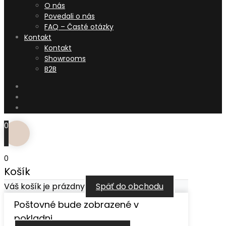
O nás
Povedali o nás
FAQ – Časté otázky
Kontakt
Kontakt
Showrooms
B2B
0
0
Košík
Váš košík je prázdny
Späť do obchodu
Poštovné bude zobrazené v
pokladni.