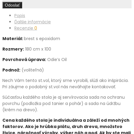
Popis
Ďalšie informácie
Recenzie
0
Materiál:
brest
s epoxidom
Rozmery
:
180 cm x 100
Povrchová úprava:
Odie’s Oil
Podnož:
(voliteľná)
Nech Vám tento st.vol, ktorý sme vyrobili, slúži ako inšpirácia.
Pri záujme o podobný st.vol
nás neváhajte kontakovať.
Súčasťou každého stola je aj servírovacia sada na ochranu
povrchu (podložka pod tanier a pohár) a sada na údržbu
(krém na drevo).
Cena každého stola je individuálna a záleží od mnohých
faktorov. Ako je hrúbka plátu, druh dreva, množstvo
živice, náročnosť výroby, výber nôh a pod. Ak by ste mali