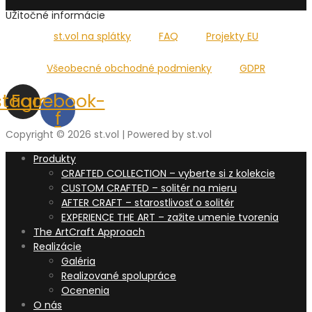
UŽitočné informácie
st.vol na splátky
FAQ
Projekty EU
Všeobecné obchodné podmienky
GDPR
stagram
Facebook-
f
Copyright © 2026 st.vol | Powered by st.vol
Produkty
CRAFTED COLLECTION – vyberte si z kolekcie
CUSTOM CRAFTED – solitér na mieru
AFTER CRAFT – starostlivosť o solitér
EXPERIENCE THE ART – zažite umenie tvorenia
The ArtCraft Approach
Realizácie
Galéria
Realizované spolupráce
Ocenenia
O nás