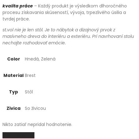
kvalita práce
– Každý produkt je výsledkom dlhoročného
procesu získavania skúseností, vývoja, trpezlivého úsilia a
tvrdej práce.
st.vol nie je len stôl. Je to nábytok a dizajnový prvok z
masívneho dreva do interiéru a exteriéru. Pri navrhovaní stolu
nechajte rozhodovať emócie.
Color
Hnedá, Zelená
Material
Brest
Typ
Stôl
Zivica
So živicou
Nikto zatiaľ nepridal hodnotenie.
Pridať recenziu