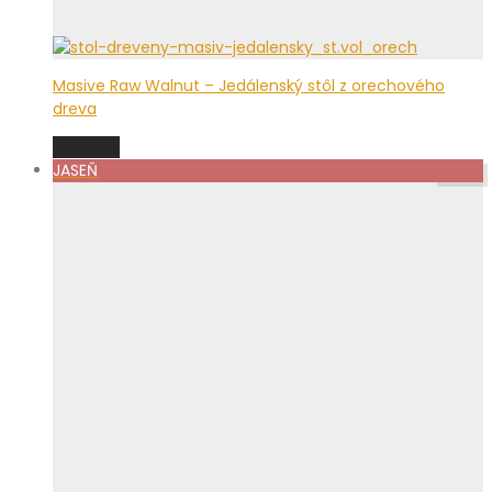
Masive Raw Walnut – Jedálenský stôl z orechového
dreva
Viac info
JASEŇ