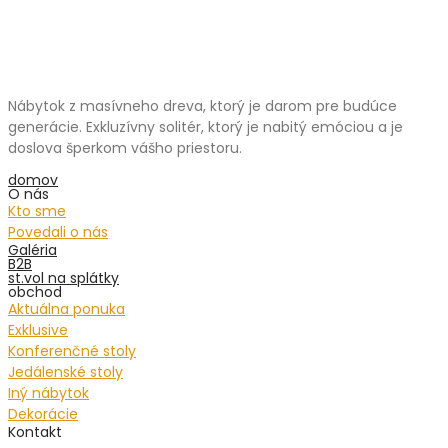
Nábytok z masívneho dreva, ktorý je darom pre budúce
generácie. Exkluzívny solitér, ktorý je nabitý emóciou a je
doslova šperkom vášho priestoru.
domov
O nás
Kto sme
Povedali o nás
Galéria
B2B
st.vol na splátky
obchod
Aktuálna ponuka
Exklusive
Konferenčné stoly
Jedálenské stoly
Iný nábytok
Dekorácie
Kontakt