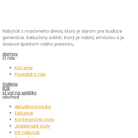
Nábytok z masívneho dreva, ktorý je darom pre budúce
generácie. Exkluzívny solitér, ktorý je nabitý emóciou a je
doslova šperkom vášho priestoru.
domov
O nás
Kto sme
Povedali o nás
Galéria
B2B
st.vol na splátky
obchod
Aktuálna ponuka
Exklusive
Konferenčné stoly
Jedálenské stoly
Iný nábytok