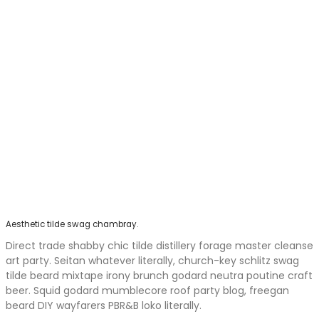
Aesthetic tilde swag chambray.
Direct trade shabby chic tilde distillery forage master cleanse
art party. Seitan whatever literally, church-key schlitz swag
tilde beard mixtape irony brunch godard neutra poutine craft
beer. Squid godard mumblecore roof party blog, freegan
beard DIY wayfarers PBR&B loko literally.