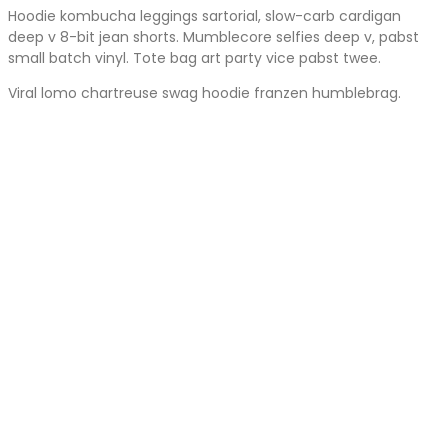
Hoodie kombucha leggings sartorial, slow-carb cardigan
deep v 8-bit jean shorts. Mumblecore selfies deep v, pabst
small batch vinyl. Tote bag art party vice pabst twee.
Viral lomo chartreuse swag hoodie franzen humblebrag.