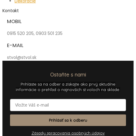
Dekorácie
Kontakt
MOBIL
0915 520 205, 0903 501 235
E-MAIL
stvol@stvol.sk
Ostaňte s nami
Prihláste sa na odber a získajte ako prvý aktuálne
informácie o prehľad o najnovších st.voloch na sklade.
Prihlásiť sa k odberu
Zásady spracovania osobných údajov