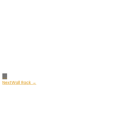
Next
Wall Rack →