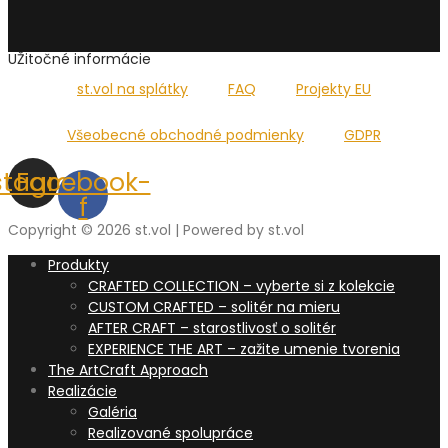
UŽitočné informácie
st.vol na splátky
FAQ
Projekty EU
Všeobecné obchodné podmienky
GDPR
stagram
Facebook-
f
Copyright © 2026 st.vol | Powered by st.vol
Produkty
CRAFTED COLLECTION – vyberte si z kolekcie
CUSTOM CRAFTED – solitér na mieru
AFTER CRAFT – starostlivosť o solitér
EXPERIENCE THE ART – zažite umenie tvorenia
The ArtCraft Approach
Realizácie
Galéria
Realizované spolupráce