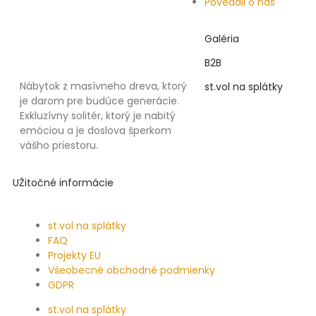
Povedali o nás
Galéria
B2B
Nábytok z masívneho dreva, ktorý
st.vol na splátky
je darom pre budúce generácie.
Exkluzívny solitér, ktorý je nabitý
emóciou a je doslova šperkom
vášho priestoru.
UŽitočné informácie
st.vol na splátky
FAQ
Projekty EU
Všeobecné obchodné podmienky
GDPR
st.vol na splátky