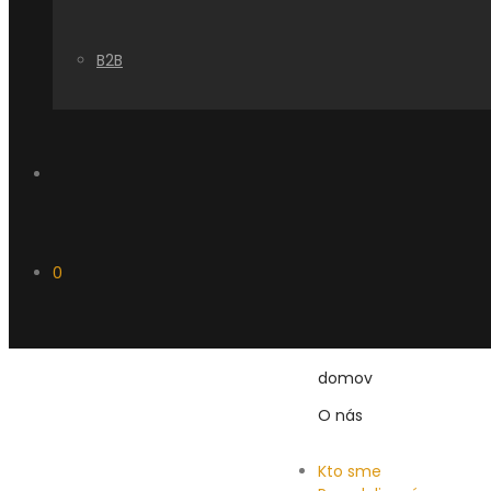
B2B
0
domov
O nás
Kto sme