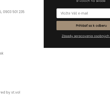
st.voloch na sklade.
5, 0903 501 235
Prihlásiť sa k odberu
Zásady spracovania osobných
sk
ed by st.vol