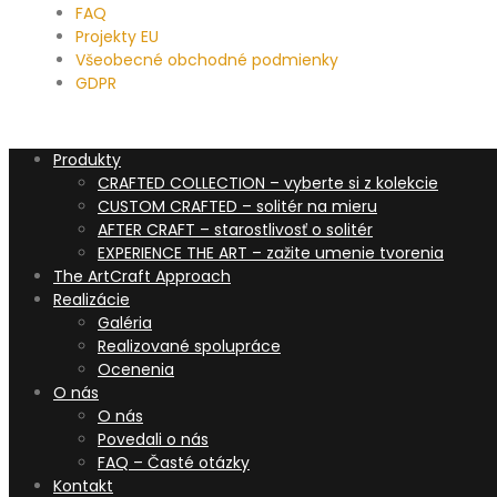
FAQ
Projekty EU
Všeobecné obchodné podmienky
GDPR
Produkty
CRAFTED COLLECTION – vyberte si z kolekcie
CUSTOM CRAFTED – solitér na mieru
AFTER CRAFT – starostlivosť o solitér
EXPERIENCE THE ART – zažite umenie tvorenia
The ArtCraft Approach
Realizácie
Galéria
Realizované spolupráce
Ocenenia
O nás
O nás
Povedali o nás
FAQ – Časté otázky
Kontakt