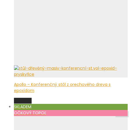
Apollo – Konferenčný stôl z orechového dreva s
epoxidom
Viac info
SKLADEM
OČKOVÝ TOPOĽ