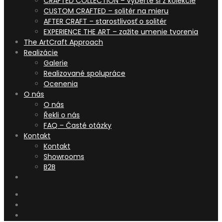
CRAFTED COLLECTION – vyberte si z kolekcie
CUSTOM CRAFTED – solitér na mieru
AFTER CRAFT – starostlivosť o solitér
EXPERIENCE THE ART – zažite umenie tvorenia
The ArtCraft Approach
Realizácie
Galerie
Realizované spolupráce
Ocenenia
O nás
O nás
Řekli o nás
FAQ – Časté otázky
Kontakt
Kontakt
Showrooms
B2B