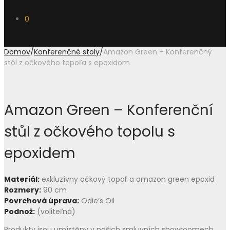
0
Domov
/
Konferenčné stoly
/
Amazon Green – Konferenčný
stôl z očkového topoľa s epoxidom
Amazon Green – Konferenční
stůl z očkového topolu s
epoxidem
Materiál:
exkluzívny očkový topoľ a amazon green epoxid
Rozmery:
90 cm
Povrchová úprava:
Odie’s Oil
Podnož:
(voliteľná)
Produkty jsou umístěny v našich smluvních showroomech.