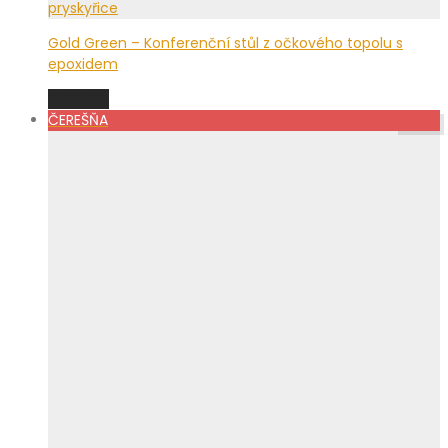
Gold Green – Konferenční stůl z očkového topolu s
epoxidem
Viac info
ČEREŠŇA