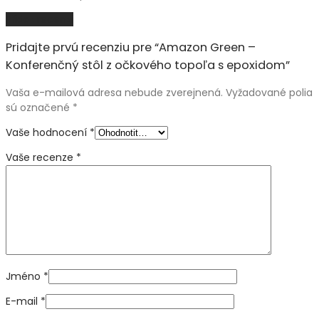
Přidat recenzi
Pridajte prvú recenziu pre “Amazon Green –
Konferenčný stôl z očkového topoľa s epoxidom”
Vaša e-mailová adresa nebude zverejnená.
Vyžadované polia
sú označené
*
Vaše hodnocení
*
Vaše recenze
*
Jméno
*
E-mail
*