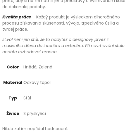
preto, aby sme zhmotnili jeho predstavy o vysnívanom kuse
do dokonalej podoby.
Kvalita práce
– Každý produkt je výsledkom dlhoročného
procesu získavania skúseností, vývoja, trpezlivého úsilia a
tvrdej práce.
st.vol není jen stůl. Je to nábytek a designový prvek z
masivního dřeva do interiéru a exteriéru. Při navrhování stolu
nechte rozhodovat emoce.
Color
Hnědá, Zelená
Material
Očkový topol
Typ
Stůl
Živice
S pryskyřicí
Nikdo zatím nepřidal hodnocení.