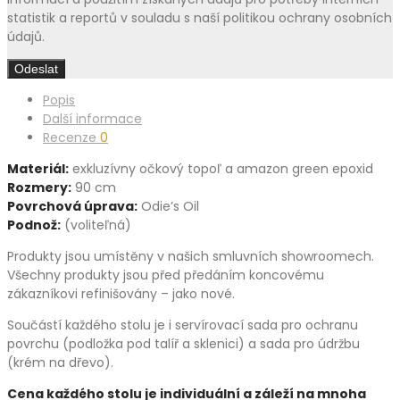
statistik a reportů v souladu s naší politikou ochrany osobních
údajů.
Popis
Další informace
Recenze
0
Materiál:
exkluzívny očkový topoľ a amazon green epoxid
Rozmery:
90 cm
Povrchová úprava:
Odie’s Oil
Podnož:
(voliteľná)
Produkty jsou umístěny v našich smluvních showroomech.
Všechny produkty jsou před předáním koncovému
zákazníkovi refinišovány – jako nové.
Součástí každého stolu je i servírovací sada pro ochranu
povrchu (podložka pod talíř a sklenici) a sada pro údržbu
(krém na dřevo).
Cena každého stolu je individuální a záleží na mnoha