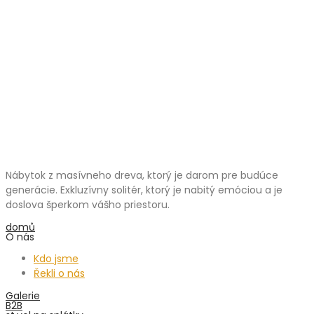
Nábytok z masívneho dreva, ktorý je darom pre budúce
generácie. Exkluzívny solitér, ktorý je nabitý emóciou a je
doslova šperkom vášho priestoru.
domů
O nás
Kdo jsme
Řekli o nás
Galerie
B2B