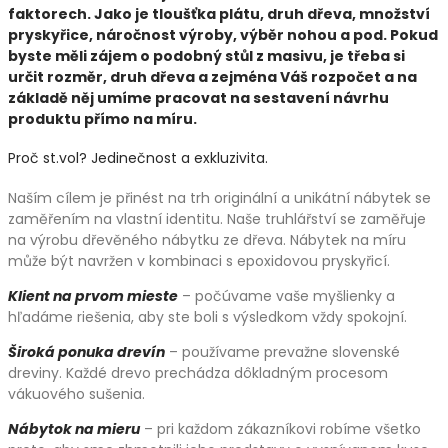
faktorech. Jako je tloušťka plátu, druh dřeva, množství
pryskyřice, náročnost výroby, výběr nohou a pod. Pokud
byste měli zájem o podobný stůl z masivu, je třeba si
určit rozměr, druh dřeva a zejména Váš rozpočet a na
základě něj umíme pracovat na sestavení návrhu
produktu přímo na míru.
Proč st.vol? Jedinečnost a exkluzivita.
Naším cílem je přinést na trh originální a unikátní nábytek se
zaměřením na vlastní identitu. Naše truhlářství se zaměřuje
na výrobu dřevěného nábytku ze dřeva. Nábytek na míru
může být navržen v kombinaci s epoxidovou pryskyřicí.
Klient na prvom mieste
– počúvame vaše myšlienky a
hľadáme riešenia, aby ste boli s výsledkom vždy spokojní.
Široká ponuka drevín
– používame prevažne slovenské
dreviny. Každé drevo prechádza dôkladným procesom
vákuového sušenia.
Nábytok na mieru
– pri každom zákazníkovi robíme všetko