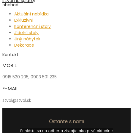
st.vol na splátky
obchod
Aktuální nabídka
Exkluzivní
Konferenční stoly
Jídelní stoly
Jiný nábytek
Dekorace
Kontakt
MOBIL
0915 520 205, 0903 501 235
E-MAIL
stvol@stvol.sk
Ostaňte s nami
Prihláste sa na odber a získajte ako prvý aktuálne